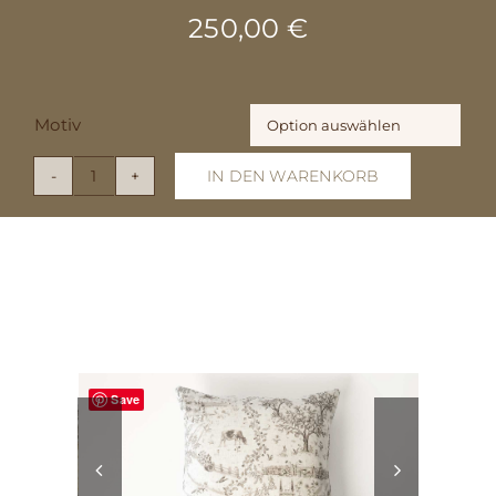
250,00
€
Einkaufskorb
Motiv

IN DEN WARENKORB
Kissen
Lino
Menge
Save